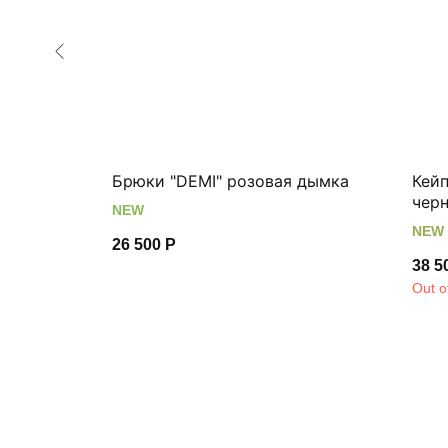
Брюки "DEMI" розовая дымка
Кей
чер
NEW
NEW
26 500
Р
38 5
Out o