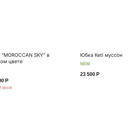
п "MOROCCAN SKY" в
Юбка Keti муссон
ном цвете
NEW
23 500
Р
00
Р
f stock