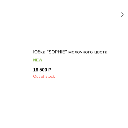
Юбка "SOPHIE" молочного цвета
Брю
NEW
NEW
18 500
Р
27 
Out of stock