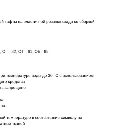
ой тафты на эластичной резинке сзади со сборкой
 ОГ - 82; ОТ - 61; ОБ - 88
при температуре воды до 30 °C с использованием
щего средства
ать запрещено
на
ена
ой температуре в соответствие символу на
атных тканей