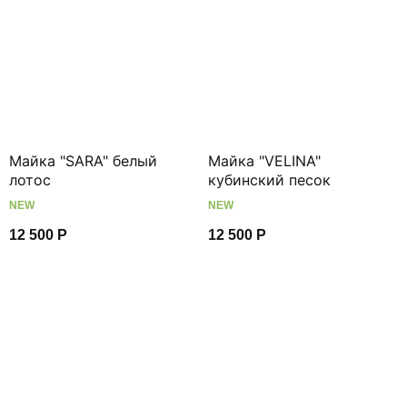
Mайка "SARA" белый
Майка "VELINA"
лотос
кубинский песок
NEW
NEW
12 500
Р
12 500
Р