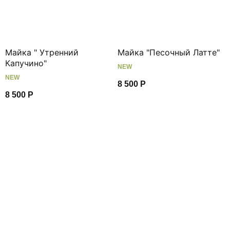
Майка " Утренний
Майка "Песочный Латте"
Капучино"
NEW
NEW
8 500
Р
8 500
Р