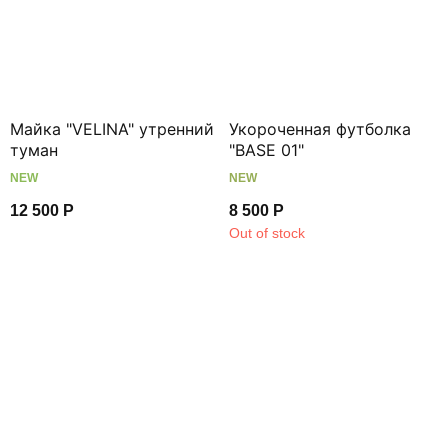
Майка "VELINA" утренний
Укороченная футболка
туман
"BASE 01"
NEW
NEW
12 500
Р
8 500
Р
Out of stock