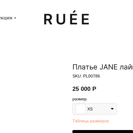
екции
Платье JANE ла
SKU:
PL00786
25 000
Р
размер
XS
Таблица размеров