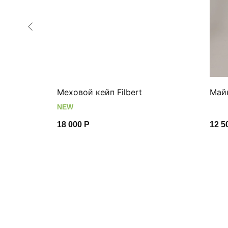
ндиго
Меховой кейп Filbert
Mайк
NEW
18 000
Р
12 5