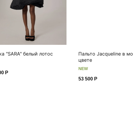
а "SARA" белый лотос
Пальто Jacqueline в м
цвете
NEW
00
Р
53 500
Р