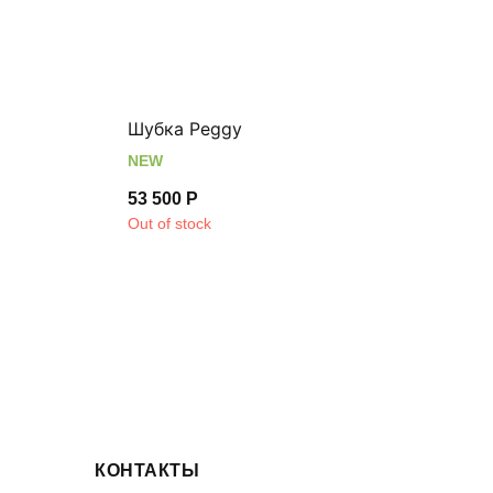
Шубка Peggy
Три
NEW
NEW
53 500
Р
14 
Out of stock
КОНТАКТЫ