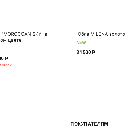
п "MOROCCAN SKY" в
Юбка MILENA золотo
ном цвете
NEW
24 500
Р
00
Р
f stock
ПОКУПАТЕЛЯМ