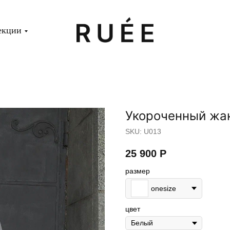
екции
Укороченный жак
SKU:
U013
25 900
Р
размер
onesize
цвет