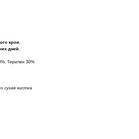
ого кроя.
чих дней.
3%, Терилен 30%
ко сухая чистка