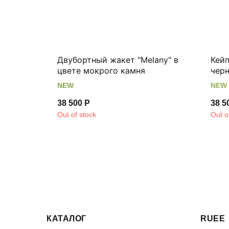
Двубортный жакет "Melany" в
Кей
цвете мокрого камня
чер
NEW
NEW
38 500
Р
38 5
Out of stock
Out o
КАТАЛОГ
RUEE