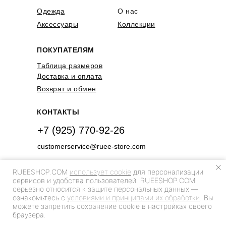
Одежда
О нас
Аксессуары
Коллекции
ПОКУПАТЕЛЯМ
Таблица размеров
Доставка и оплата
Возврат и обмен
КОНТАКТЫ
+7 (925) 770-92-26
customerservice@ruee-store.com
RUEESHOP.COM
использует cookie
для персонализации
сервисов и удобства пользователей. RUEESHOP.COM
серьезно относится к защите персональных данных —
ознакомьтесь с
условиями и принципами их обработки
. Вы
можете запретить сохранение cookie в настройках своего
@ rueeshop.com
браузера.
Политика конфиденциальности