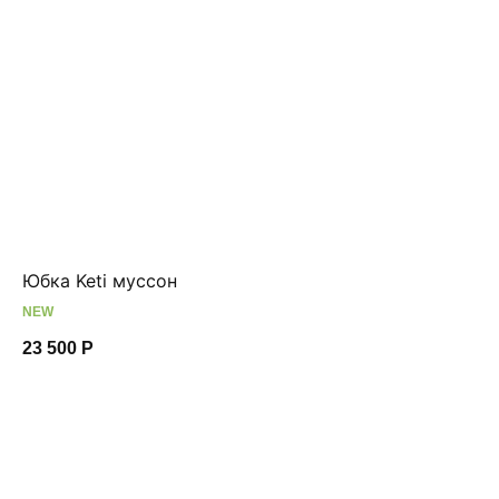
Юбка Keti муссон
Ас
NEW
23 500
Р
11