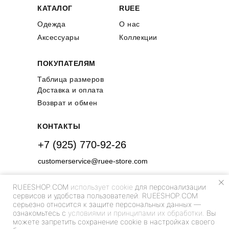
КАТАЛОГ
RUEE
Одежда
О нас
Аксессуары
Коллекции
ПОКУПАТЕЛЯМ
Таблица размеров
Доставка и оплата
Возврат и обмен
КОНТАКТЫ
+7 (925) 770-92-26
customerservice@ruee-store.com
RUEESHOP.COM
использует cookie
для персонализации
сервисов и удобства пользователей. RUEESHOP.COM
серьезно относится к защите персональных данных —
ознакомьтесь с
условиями и принципами их обработки
. Вы
можете запретить сохранение cookie в настройках своего
@ rueeshop.com