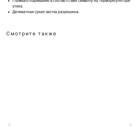
Глажка/отпаривание в соответствие символу на терморегуляторе
утюга
Деликатная сухая чистка разрешена.
Смотрите также