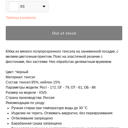
XS
Таблица размеров
Out of stock
Юбка из мягкого полупрозрачного тенсэла на заниженной посадке, с
мелким цветочным принтом. Пояс на эластичной резинке с
фестонами, без застежки. Низ обработан деликатным кружевом
Цвет: Черный
Материал: тенсэл
Состав: тенсел 85%; нейлон 15%
Параметры модели: Рост - 172; ОГ - 79; ОТ - 61; ОБ - 86
Размер на модели - XS/S
Страна производства: Россия
Рекомендации по уходу:
Ручная стирка при температуре воды до 30 °C
Изделие не тереть. Отжимать аккуратно, без перекручивания
Отбеливание запрещено
Барабанная сушка запрещена