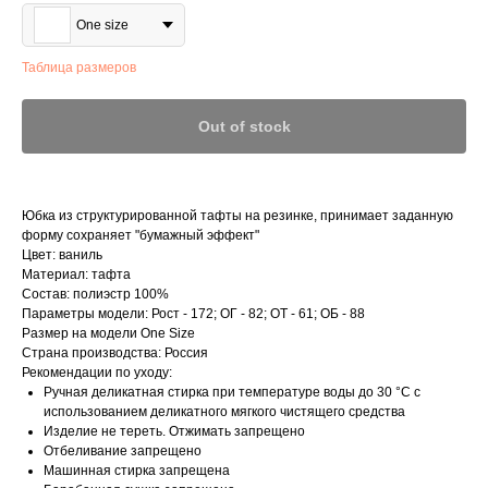
One size
Таблица размеров
Out of stock
Юбка из структурированной тафты на резинке, принимает заданную
форму сохраняет "бумажный эффект"
Цвет: ваниль
Материал: тафта
Состав: полиэстр 100%
Параметры модели: Рост - 172; ОГ - 82; ОТ - 61; ОБ - 88
Размер на модели One Size
Страна производства: Россия
Рекомендации по уходу:
Ручная деликатная стирка при температуре воды до 30 °C с
использованием деликатного мягкого чистящего средства
Изделие не тереть. Отжимать запрещено
Отбеливание запрещено
Машинная стирка запрещена