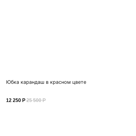
Юбка карандаш в красном цвете
Юб
NE
12 250
Р
25 500
Р
21