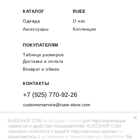
КАТАЛОГ
RUEE
Одежда
О нас
Аксессуары
Коллекции
ПОКУПАТЕЛЯМ
Таблица размеров
Доставка и оплата
Возврат и обмен
КОНТАКТЫ
+7 (925) 770-92-26
customerservice@ruee-store.com
RUEESHOP.COM
использует cookie
для персонализации
сервисов и удобства пользователей. RUEESHOP.COM
серьезно относится к защите персональных данных —
ознакомьтесь с
условиями и принципами их обработки
. Вы